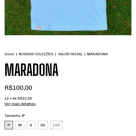
Início
|
NOSSAS COLEÇÕES
|
VALOR FACIAL
|
MARADONA
MARADONA
R$100,00
12
x de
R$10,29
Ver mais detalhes
Tamanho:
P
P
M
G
GG
EGG