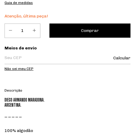
Guia de medidas
Atenção, última peça!
Entregas para o CEP:
Meios de envio
Calcular
Não sei meu CEP
Descrição
DIEGO ARMANDO MARADONA.
ARGENTINA.
_ _ _ _ _
100% algodão