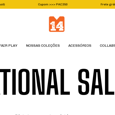
rasil)
Cupom >>> PAC350
Frete grátis e
FAIR PLAY
NOSSAS COLEÇÕES
ACESSÓRIOS
COLLAB
TIONAL SA