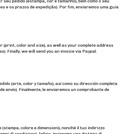
r seu pedido (estampa, cor e tamanho), bem como o seu
es e os prazos de expedição). Por fim, enviaremos uma guia
 (print, color and size), as well as your complete address
). Finally, we will send you an invoice via Paypal.
dido (arte, color y tamaño), así como su dirección completa
 de envío). Finalmente, le enviaremos un comprobante de
e (stampa, colore e dimensioni), nonché il tuo indirizzo
empi di spedizione). Infine, invieremo una distinta di