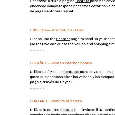
Por favor, utilize a página
Contato
para nos envia
endereço completo (para podermos cotar os valor
de pagamento via Paypal.
_ _ _ _ _
ENGLISH — International sales.
Please use the
Contact
page to send us your order
(so that we can quote the values and shipping times
_ _ _ _ _
ESPAÑOL — Ventas internacionales.
Utilice la página de
Contacto
para enviarnos su pe
(para que podamos citar los valores y los tiempos
pago a través de Paypal.
_ _ _ _ _
ITALIANO — Vendite all'estero.
Utilizza la pagina
Contatti
per inviarci il tuo ordin
completo (in modo che possiamo citare i valori e i t