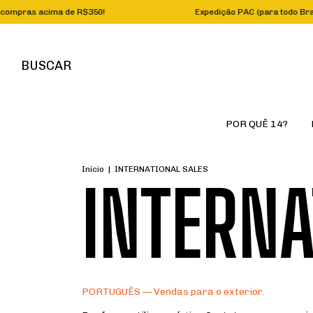
mpras acima de R$350!
Expedição PAC (para todo B
BUSCAR
POR QUÊ 14?
Início
|
INTERNATIONAL SALES
INTERNA
PORTUGUÊS — Vendas para o exterior.