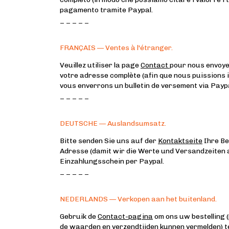
pagamento tramite Paypal.
_ _ _ _ _
FRANÇAIS — Ventes à l'étranger.
Veuillez utiliser la page
Contact
pour nous envoyer
votre adresse complète (afin que nous puissions ind
vous enverrons un bulletin de versement via Paypa
_ _ _ _ _
DEUTSCHE — Auslandsumsatz.
Bitte senden Sie uns auf der
Kontaktseite
Ihre Be
Adresse (damit wir die Werte und Versandzeiten 
Einzahlungsschein per Paypal.
_ _ _ _ _
NEDERLANDS — Verkopen aan het buitenland.
Gebruik de
Contact-pagina
om ons uw bestelling (
de waarden en verzendtijden kunnen vermelden) te