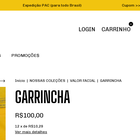
edição PAC (para todo Brasil)
Cupom >>> P
0
LOGIN
CARRINHO
S
PROMOÇÕE$
Início
|
NOSSAS COLEÇÕES
|
VALOR FACIAL
|
GARRINCHA
GARRINCHA
R$100,00
12
x de
R$10,29
Ver mais detalhes