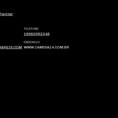
Twitter
TELEFONE
19982062348
ENDEREÇO
RAREIS.COM
WWW.CAMISA14.COM.BR