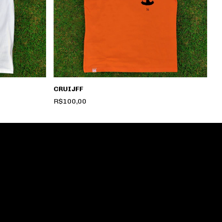
CRUIJFF
Z
R$100,00
R