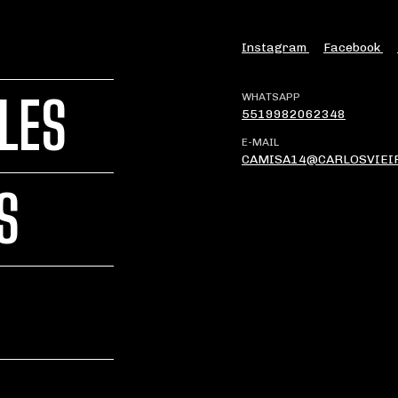
Instagram
Facebook
LES
WHATSAPP
5519982062348
E-MAIL
CAMISA14@CARLOSVIEI
S