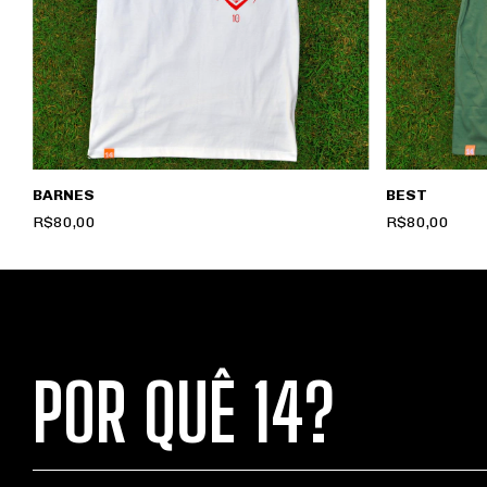
BARNES
BEST
R$80,00
R$80,00
POR QUÊ 14?