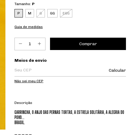
Tamanho:
P
P
M
G
GG
EGG
Guia de medidas
Entregas para o CEP:
Meios de envio
Calcular
Não sei meu CEP
Descrição
GARRINCHA, O ANJO DAS PERNAS TORTAS, A ESTRELA SOLITÁRIA, A ALEGRIA DO
POVO...
BRASIL.
_ _ _ _ _