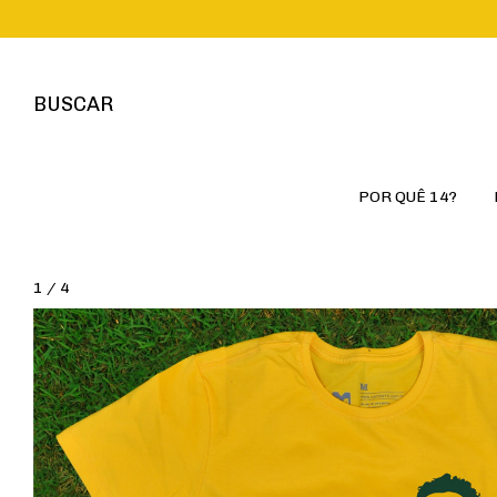
BUSCAR
POR QUÊ 14?
1
/
4