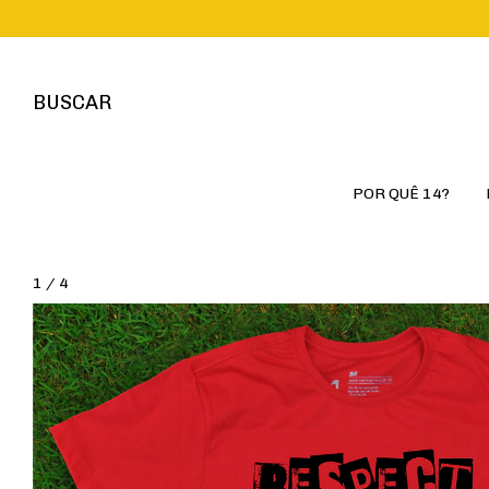
BUSCAR
POR QUÊ 14?
1
/
4