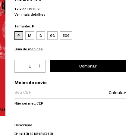
12
x de
R$10,29
Ver mais detalhes
Tamanho:
P
P
M
G
GG
EGG
Guia de medidas
Entregas para o CEP:
Meios de envio
Calcular
Não sei meu CEP
Descrição
FC UNITED OF MANCHESTER