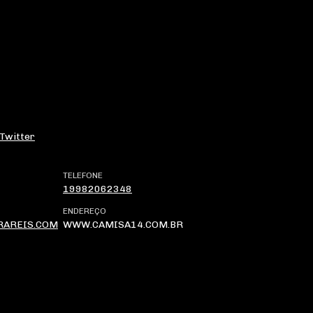
Twitter
TELEFONE
19982062348
ENDEREÇO
RAREIS.COM
WWW.CAMISA14.COM.BR