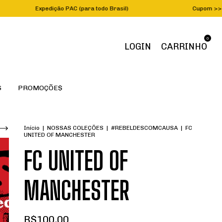
pedição PAC (para todo Brasil)
Cupom >>> P
0
LOGIN
CARRINHO
S
PROMOÇÕE$
Início
|
NOSSAS COLEÇÕES
|
#REBELDESCOMCAUSA
|
FC
UNITED OF MANCHESTER
FC UNITED OF
MANCHESTER
R$100,00