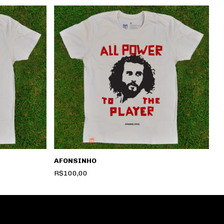
E
AFONSINHO
R
R$100,00