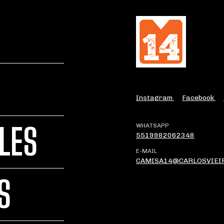
Instagram
Facebook
LES
WHATSAPP
5519982062348
E-MAIL
CAMISA14@CARLOSVIEI
S